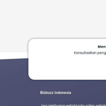
Mena
Konsultasikan peng
Bizbuzz Indonesia
Jasa pembuatan website toko online, websit