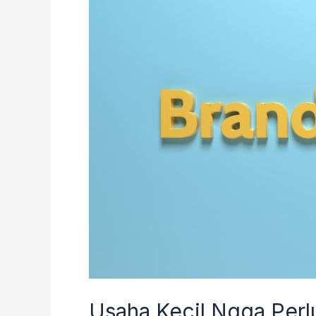
Perlu
Branding?
Kamu
Yakin
Ngga
salah?
Usaha Kecil Ngga Perl