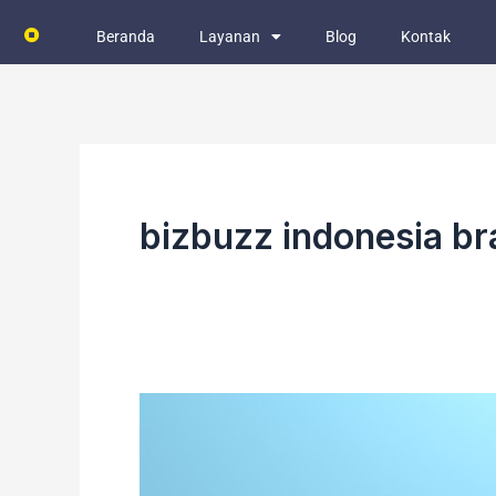
Skip
Beranda
Layanan
Blog
Kontak
to
content
bizbuzz indonesia br
Usaha
Kecil
Ngga