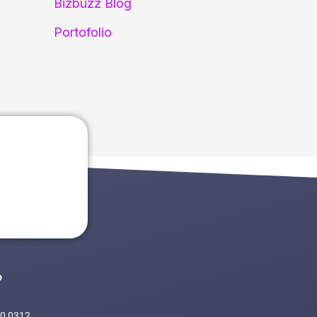
Bizbuzz Blog
Portofolio
o
0 0312