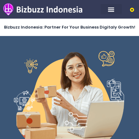
Skip
to
content
Bizbuzz Indonesia: Partner For Your Business Digitaly Growth!